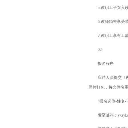
5.教职工子女
6.教师婚丧享受
7.教职工享有工
02
报名程序
应聘人员提交《
照片打包，将文件名
“报名岗位-姓名-
发至邮箱：
yxsyl