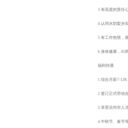
3.有高度的责任
4.认同水韵梨
5.有工作热情
6.身体健康，4
福利待遇
1.综合月薪7-12
2.签订正式劳动
3.享受滨州市
4.中秋节、春节