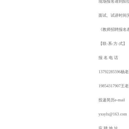
现场报名请到阳
面试、试讲时间
《教师招聘报名
【联
-系-方-式】
报
名
电
话
13792285596杨
19854317907王
投递简历
e-mail
yxsylx@163.com
应
聘
地
址