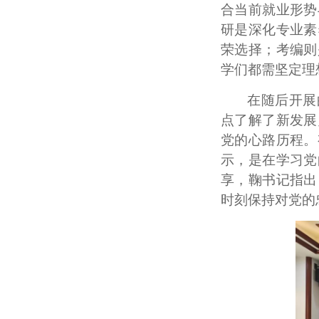
合当前就业形势
研是深化专业素
荣选择；考编则
学们都需坚定理
在随后开展
点
了解了新发展
党的心路历程。
示，是在学习党
享，鞠书记指出
时刻保持对党的