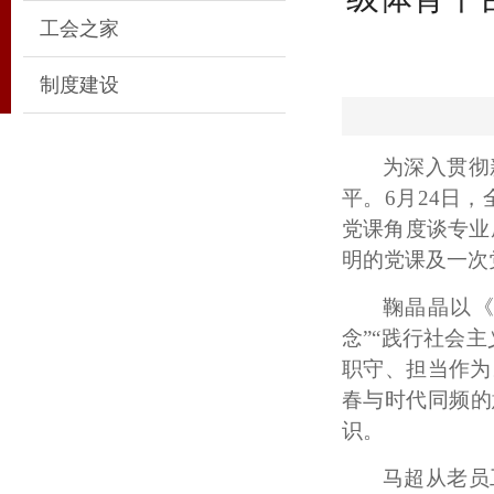
工会之家
制度建设
为深入贯彻
平
。
6月2
4
日，
党课角度谈专业
明的党课及一次
鞠晶晶以
念”“践行社会
职守、担当作为
春与时代同频的
识。
马超从
老员