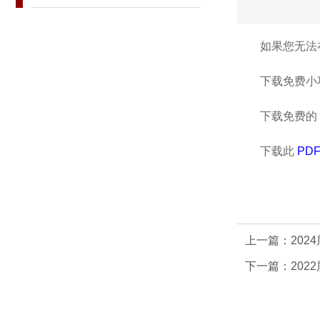
如果您无法
下载免费小巧
下载免费的 A
下载此
PD
上一篇：
20
下一篇：
20