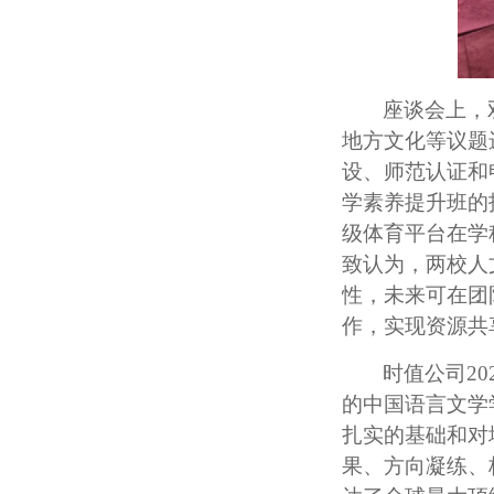
座谈会上，
地方文化等议题
设、师范认证
和
学素养提升班的
级体育平台在学
致认为，两校人
性，未来可在团
作，实现资源共
时值公司
2
的中国语言文学学
扎实的基础和对
果、方向凝练、