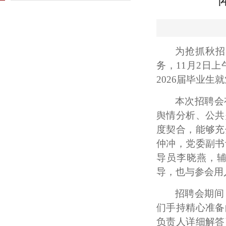
为
抢抓秋招
务，
11
月
2
日上
2026届毕业生
本次招聘会
舆情分析、公共
度契合，能够充
仲冲，党委副书
导员李晓燕，
导，也与参会用
招聘会期间
们手持精心准备
负责人详细解答