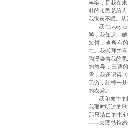
丰姿，是我在来
朴的市民总给人
我彻夜不眠。从
我在
ivo
学，我知道，她
短暂，当所有
在。我崇拜并喜
陶浸染着我的思
的教导，三曹
雪；我还记得《
无穷，红楼一梦
的衣裳。
我印象中的
我那时听过的歌
那只洁白的书
——去图书馆感