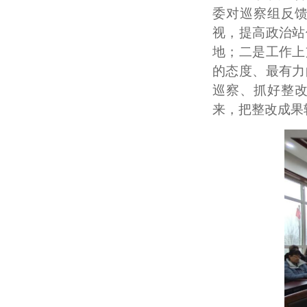
委对巡察组反
视，提高政治站
地；二是工作上
的态度、最有力
巡察、抓好整
来，把整改成果